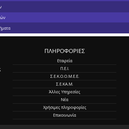
ν
κών
ήματα
ΠΛΗΡΟΦΟΡΙΕΣ
Εταιρεία
Π.Ε.Ι.
ς
Σ.Ε.Κ.Ο.Ο.Μ.Ε.Ε.
Σ.Ε.ΚΑ.Μ.
Άλλες Υπηρεσίες
Νέα
Χρήσιμες πληροφορίες
Επικοινωνία