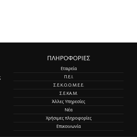
ΠΛΗΡΟΦΟΡΙΕΣ
Εταιρεία
Π.Ε.Ι.
ς
Σ.Ε.Κ.Ο.Ο.Μ.Ε.Ε.
Σ.Ε.ΚΑ.Μ.
Άλλες Υπηρεσίες
Νέα
Χρήσιμες πληροφορίες
Επικοινωνία