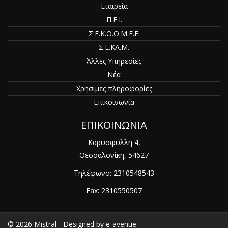
Εταιρεία
Π.Ε.Ι.
Σ.Ε.Κ.Ο.Ο.Μ.Ε.Ε.
Σ.Ε.ΚΑ.Μ.
Άλλες Υπηρεσίες
Νέα
Χρήσιμες πληροφορίες
Επικοινωνία
ΕΠΙΚΟΙΝΩΝΙΑ
Καρυοφύλλη 4,
Θεσσαλονίκη, 54627
Τηλέφωνο:
2310548543
Fax: 2310550507
© 2026
Mistral
- Designed by
e-avenue